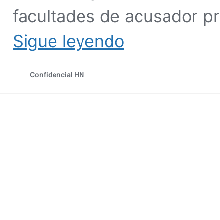
facultades de acusador pr
Diputada
Sigue leyendo
Xiomara
Zelaya
presenta
Confidencial HN
iniciativa
de
Ley
Especial
de
la
CICIH