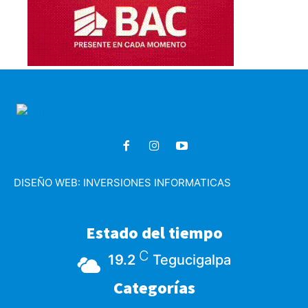
DISEÑO WEB:
INVERSIONES INFORMATICAS
Estado del tiempo
C
19.2
Tegucigalpa
Categorías