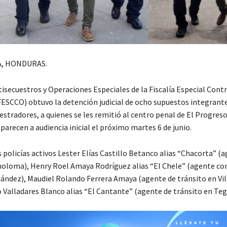
, HONDURAS.
tisecuestros y Operaciones Especiales de la Fiscalía Especial Cont
ESCCO) obtuvo la detención judicial de ocho supuestos integrant
stradores, a quienes se les remitió al centro penal de El Progreso
arecen a audiencia inicial el próximo martes 6 de junio.
s policías activos Lester Elías Castillo Betanco alias “Chacorta” (
holoma), Henry Roel Amaya Rodríguez alias “El Chele” (agente co
nández), Maudiel Rolando Ferrera Amaya (agente de tránsito en Vil
 Valladares Blanco alias “El Cantante” (agente de tránsito en Teg