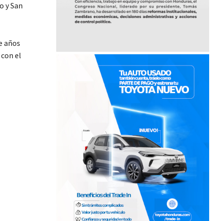
o y San
e años
 con el