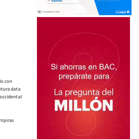
do con
ptura data
 occidental
empiras