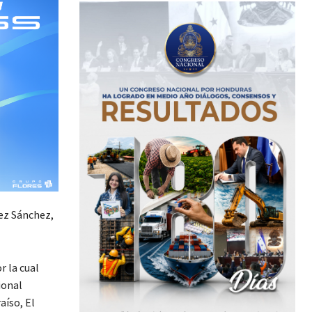
ez Sánchez,
r la cual
ional
aíso, El