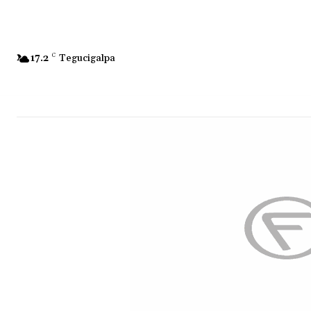
17.2
C
Tegucigalpa