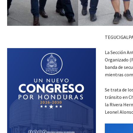
TEGUCIGALPA
La Sección An
Organizado (F
banda de secue
mientras comp
Se trata de lo
tránsito en C
la Rivera Her
Leonel Alonso