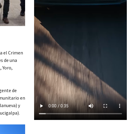
ra el Crimen
es de una
, Yoro,
agente de
munitario en
lanueva) y
ucigalpa).