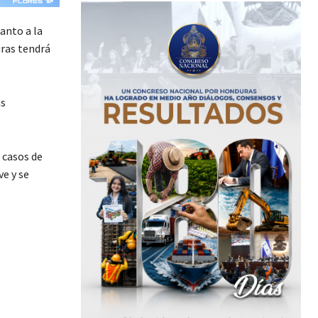
anto a la
uras tendrá
as
 casos de
e y se