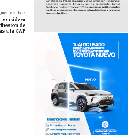
guiente noticia
 considera
adhesión de
s a la CAF