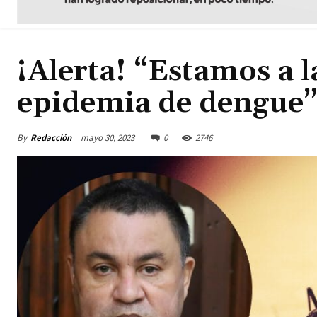
¡Alerta! “Estamos a 
epidemia de dengue”
By
Redacción
mayo 30, 2023
0
2746