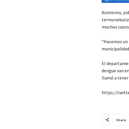
Asimismo, pidi
termonebuliza
muchos casos
“Hacemos un l
municipalidad
El departamen
dengue van en
llamó a tener
https://twit
Share