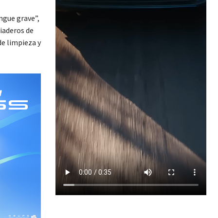
ngue grave”,
riaderos de
de limpieza y