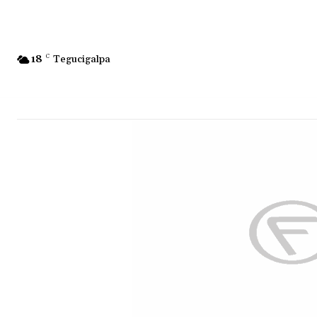
18
C
Tegucigalpa