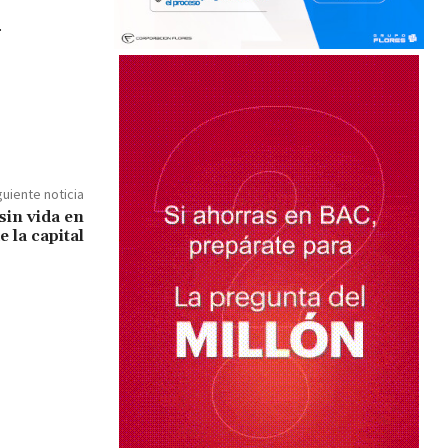
.
guiente noticia
in vida en
e la capital