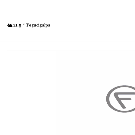
21.5
C
Tegucigalpa