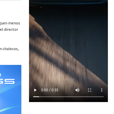
enguen menos
el director
n chalecos,