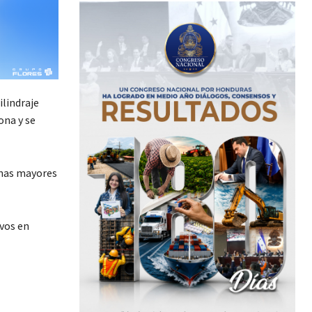
lindraje
ona y se
onas mayores
ivos en