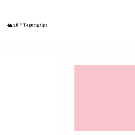
28
C
Tegucigalpa