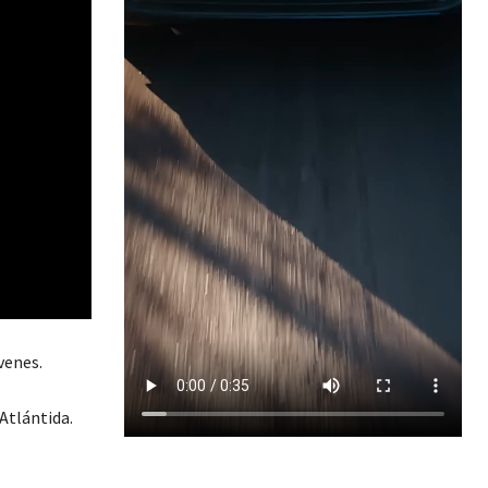
venes.
Atlántida.