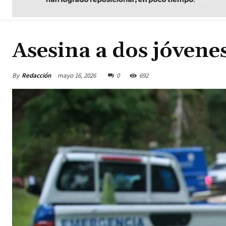
Asesina a dos jóvene
By
Redacción
mayo 16, 2026
0
692