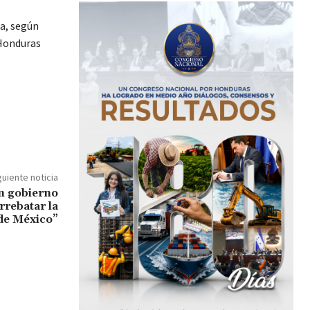
ta, según
 Honduras
guiente noticia
n gobierno
rrebatar la
de México”