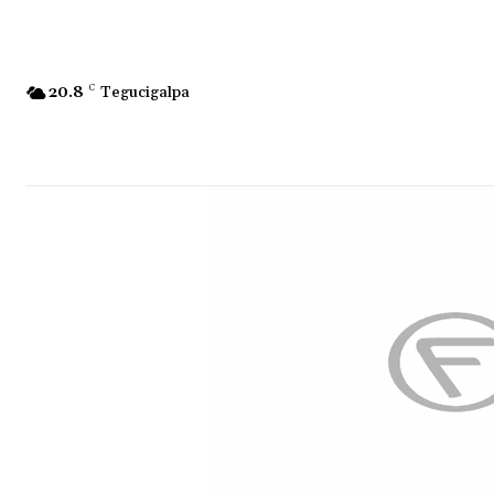
20.8
C
Tegucigalpa