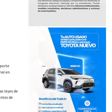
sporte
nal en
as leyes de
entes de