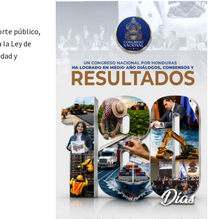
orte público,
 la Ley de
idad y