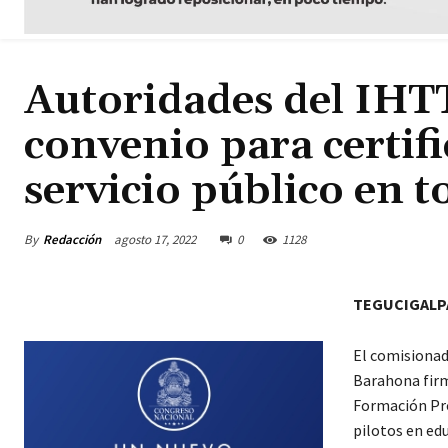
Autoridades del IHT
convenio para certifi
servicio público en 
By
Redacción
agosto 17, 2022
0
1128
TEGUCIGALP
El comisionad
Barahona firm
Formación Pro
pilotos en edu