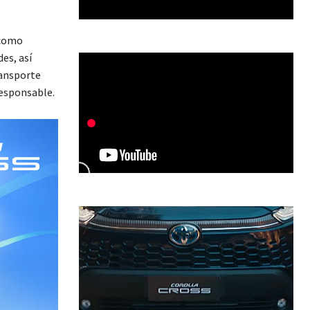
 como
es, así
ransporte
responsable.