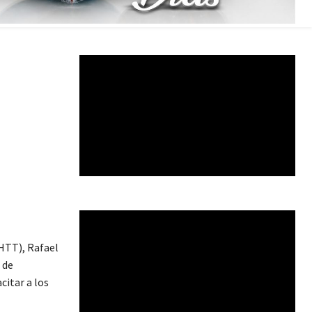
HTT), Rafael
 de
citar a los