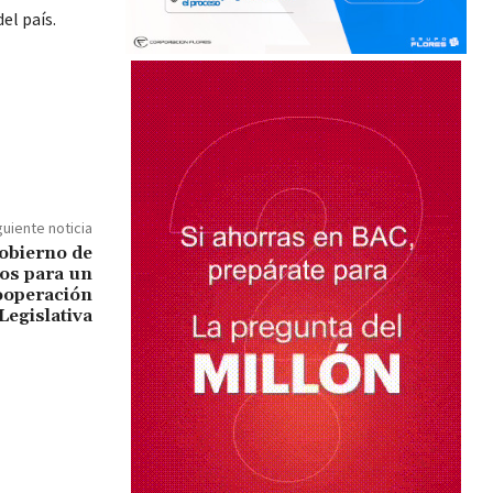
el país.
guiente noticia
obierno de
os para un
ooperación
Legislativa