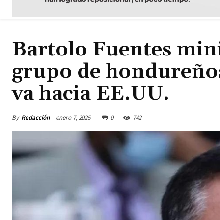
Bartolo Fuentes mini
grupo de hondureños
va hacia EE.UU.
By
Redacción
enero 7, 2025
0
742