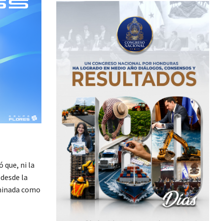
 que, ni la
 desde la
ominada como