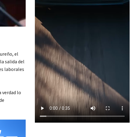
ureño, el
a salida del
es laborales
 verdad lo
de