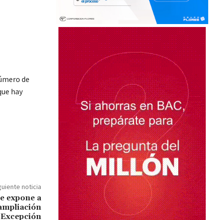
número de
que hay
guiente noticia
e expone a
ampliación
e Excepción