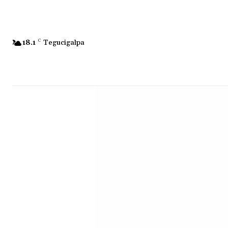
18.1
C
Tegucigalpa