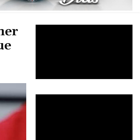
mer
ue