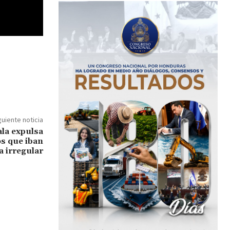
guiente noticia
ala expulsa
os que iban
a irregular