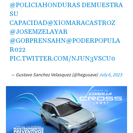
@POLICIAHONDURAS
DEMUESTRA
SU
CAPACIDAD
@XIOMARACASTROZ
@JOSEMZELAYAR
@GOBPRENSAHN
@PODERPOPULA
R022
PIC.TWITTER.COM/NJUN3VSCU0
— Gustavo Sanchez Velasquez (@hegusave)
July 6, 2023