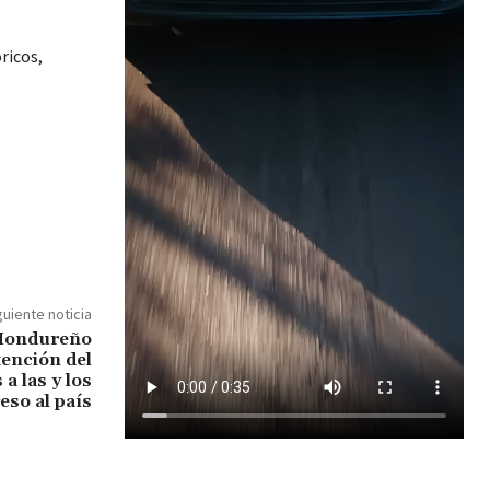
ricos,
guiente noticia
 Hondureño
xención del
 a las y los
eso al país