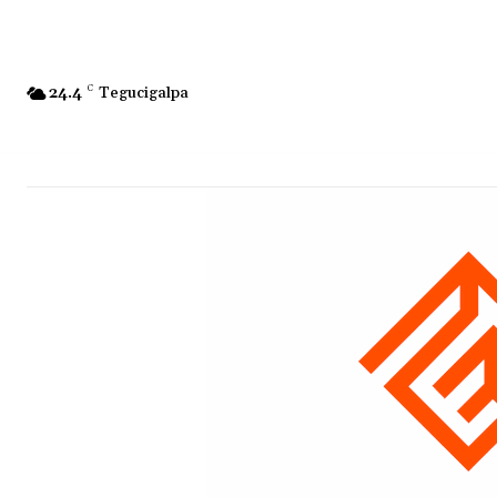
24.4
C
Tegucigalpa