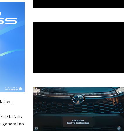
lativo.
 de la falta
en general no