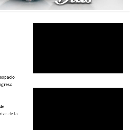
 espacio
ongreso
 de
tas de la