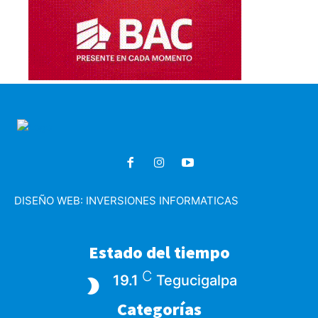
DISEÑO WEB:
INVERSIONES INFORMATICAS
Estado del tiempo
C
19.1
Tegucigalpa
Categorías