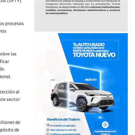
cos (UFTF).
ros procesos
nos
obre las
ficar
do
ional.
tección al
ste sector
illones de
opósito de