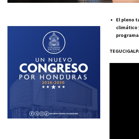
El pleno t
climático 
programad
TEGUCIGALPA