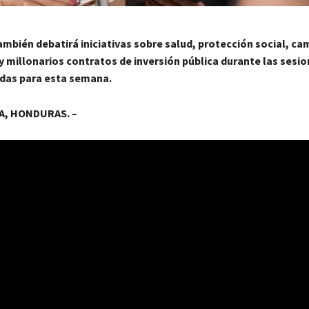
ambién debatirá iniciativas sobre salud, protección social, ca
y millonarios contratos de inversión pública durante las sesi
as para esta semana.
, HONDURAS. –