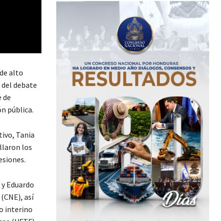
de alto
 del debate
e de
n pública.
tivo, Tania
llaron los
esiones.
 y Eduardo
(CNE), así
 interino