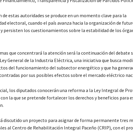
e Financiamiento, Transparencia y Fiscalización de Partidos Políti
n de estas autoridades se produce en un momento clave para la
dad electoral, cuando el país avanza hacia la organización de futu
y persisten los cuestionamientos sobre la estabilidad de los órga
emas que concentrará la atención será la continuación del debate s
Ley General de la Industria Eléctrica, una iniciativa que busca modi
ctos del funcionamiento del subsector energético y que ha genera
contradas por sus posibles efectos sobre el mercado eléctrico nac
cial, los diputados conocerán una reforma a la Ley Integral de Pro
con la que se pretende fortalecer los derechos y beneficios para e
n.
á discutido un proyecto para asignar de forma permanente tres m
les al Centro de Rehabilitación Integral Paceño (CRIP), con el pr