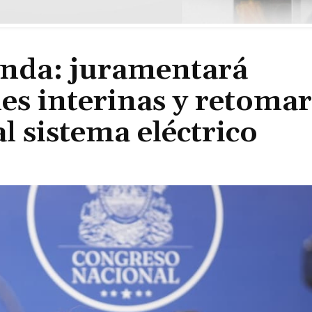
enda: juramentará
les interinas y retoma
l sistema eléctrico