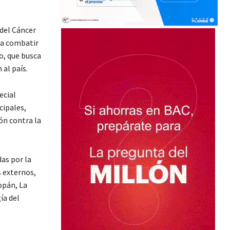
 del Cáncer
 a combatir
o, que busca
al país.
ecial
cipales,
n contra la
as por la
s externos,
opán, La
ía del