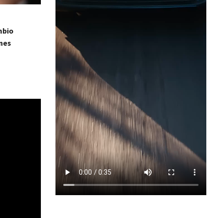
mbio
ones