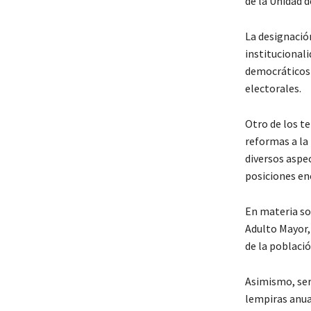
de la Unidad d
La designació
institucionali
democráticos 
electorales.
Otro de los t
reformas a la 
diversos aspe
posiciones en
En materia so
Adulto Mayor, 
de la població
Asimismo, ser
lempiras anua