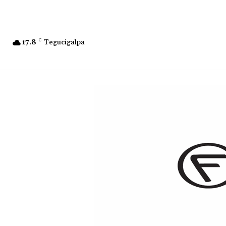
17.8
C
Tegucigalpa