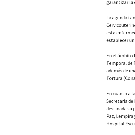
garantizar la 
La agenda tamb
Cervicouterin
esta enfermed
establecer un
En el ámbito 
Temporal de R
además de una
Tortura (Cona
En cuanto a l
Secretaría de 
destinadas a 
Paz, Lempira 
Hospital Escu