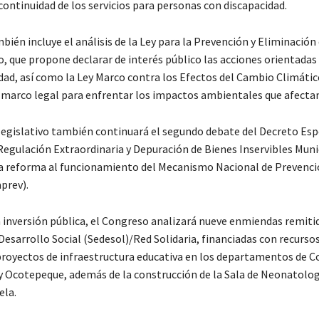
continuidad de los servicios para personas con discapacidad.
ién incluye el análisis de la Ley para la Prevención y Eliminación
o, que propone declarar de interés público las acciones orientadas
ad, así como la Ley Marco contra los Efectos del Cambio Climátic
 marco legal para enfrentar los impactos ambientales que afectan 
legislativo también continuará el segundo debate del Decreto Esp
egulación Extraordinaria y Depuración de Bienes Inservibles Muni
 reforma al funcionamiento del Mecanismo Nacional de Prevenció
prev).
a inversión pública, el Congreso analizará nueve enmiendas remitid
Desarrollo Social (Sedesol)/Red Solidaria, financiadas con recurso
proyectos de infraestructura educativa en los departamentos de C
y Ocotepeque, además de la construcción de la Sala de Neonatolog
ela.