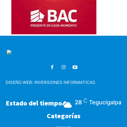
DISEÑO WEB:
INVERSIONES INFORMATICAS
C
Estado del tiempo
28
Tegucigalpa
Categorías