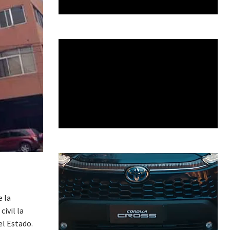
e la
ivil la
el Estado.