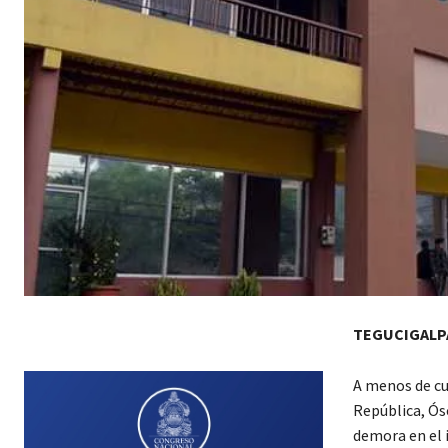
TEGUCIGALP
A menos de cua
República, Ósc
demora en el i