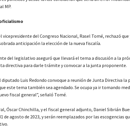
 al MP.
oficialismo
el vicepresidente del Congreso Nacional, Rasel Tomé, rechazó que 
obrada anticipación la elección de la nueva fiscalía.
nte del legislativo aseguró que llevará el tema a discusión a la pr
ta directiva para darle trámite y convocar a la junta proponente.
l diputado Luis Redondo convoque a reunión de Junta Directiva la
ue este tema también sea agendado. Se ocupa ya ir tomando medi
uevo fiscal general”, señaló Tomé.
ral, Óscar Chinchilla, y el fiscal general adjunto, Daniel Sibrián Bu
 31 de agosto de 2023, y serán reemplazados por las escogencias qu
tivo.