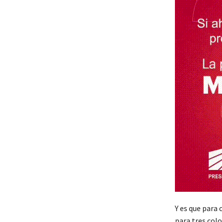
Y es que para 
para tres colo