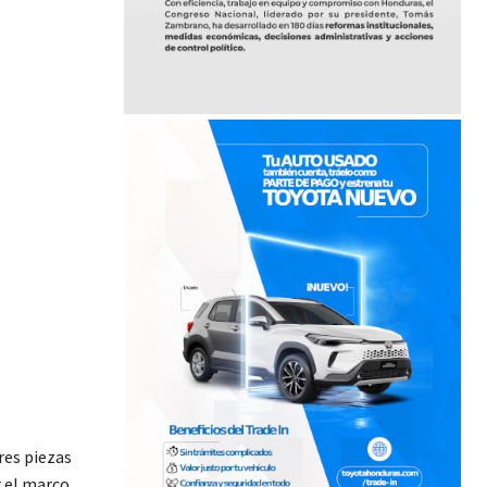
res piezas
r el marco