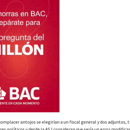
complacer antojos se elegirían a un fiscal general y dos adjuntos, t
res políticos y desde la ASJ consideran que sería un error modifica