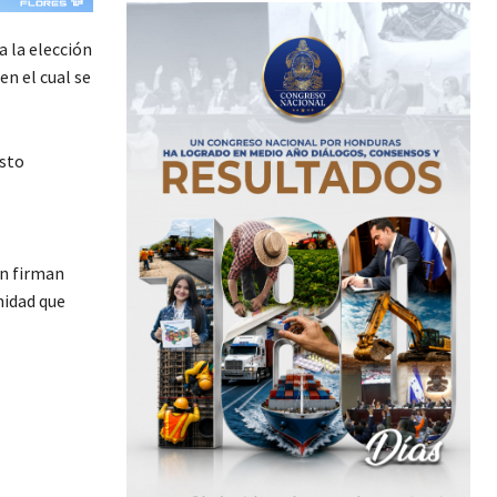
 la elección
en el cual se
esto
én firman
nidad que