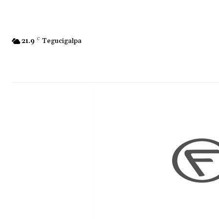
21.9
C
Tegucigalpa