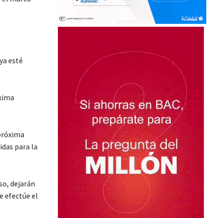
ya esté
óxima
 próxima
das para la
eso, dejarán
e efectúe el