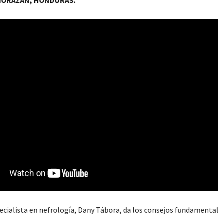
MORAZÁN, HONDURAS.
ecialista en nefrología, Dany Tábora, da los consejos fundamenta