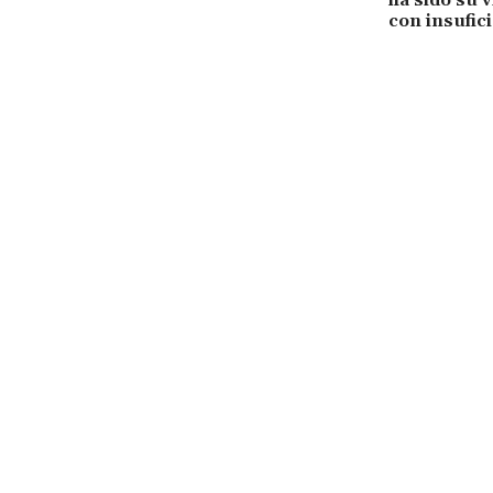
ha sido su v
con insufic