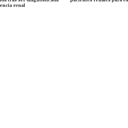
ida tras ser diagnosticada
pacientes renales para e
iencia renal