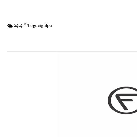
24.4
C
Tegucigalpa