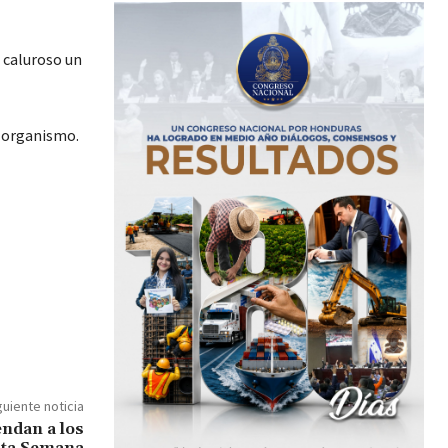
s caluroso un
o organismo.
guiente noticia
ndan a los