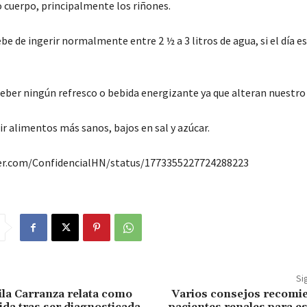
o cuerpo, principalmente los riñones.
be de ingerir normalmente entre 2 ½ a 3 litros de agua, si el día e
eber ningún refresco o bebida energizante ya que alteran nuestr
ir alimentos más sanos, bajos en sal y azúcar.
ter.com/ConfidencialHN/status/1773355227724288223
Si
la Carranza relata como
Varios consejos recomie