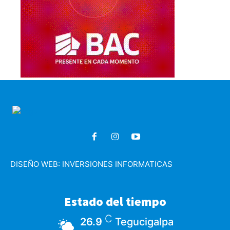
DISEÑO WEB:
INVERSIONES INFORMATICAS
Estado del tiempo
C
26.9
Tegucigalpa