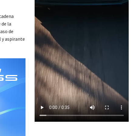
 cadena
 de la
caso de
l y aspirante