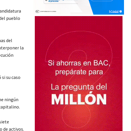
candidatura
 del pueblo
nas del
terponer la
ecución
 si su caso
ne ningún
apitalino.
siete
 de activos.