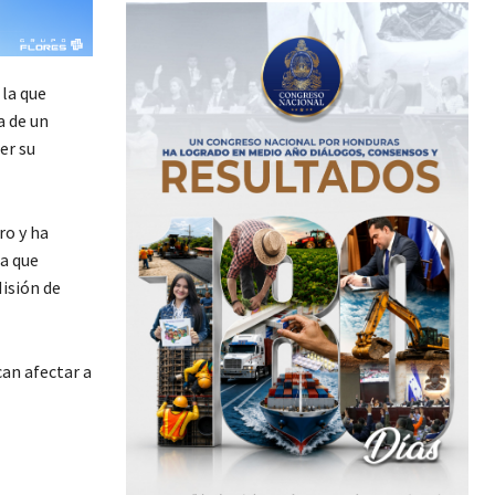
 la que
a de un
er su
ro y ha
la que
isión de
can afectar a