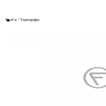
17.2
C
Tegucigalpa