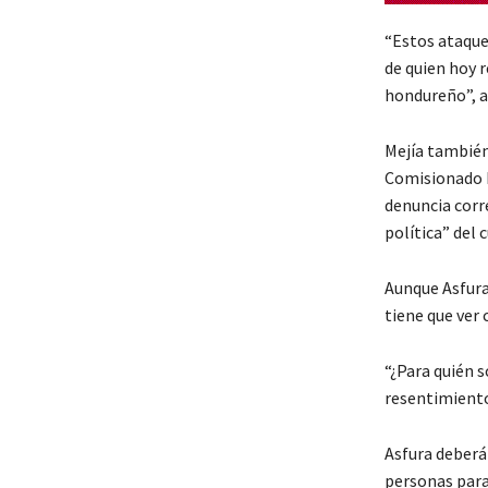
“Estos ataques
de quien hoy r
hondureño”, a
Mejía también 
Comisionado 
denuncia corr
política” del 
Aunque Asfura
tiene que ver
“¿Para quién 
resentimiento,
Asfura deberá 
personas para