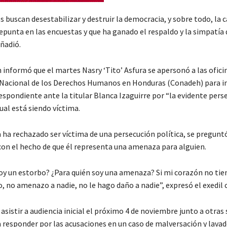
 buscan desestabilizar y destruir la democracia, y sobre todo, la 
epunta en las encuestas y que ha ganado el respaldo y la simpatía
ñadió.
informó que el martes Nasry ‘Tito’ Asfura se apersonó a las ofici
Nacional de los Derechos Humanos en Honduras (Conadeh) para in
espondiente ante la titular Blanca Izaguirre por “la evidente pers
cual está siendo víctima.
 ha rechazado ser víctima de una persecución política, se preguntó
 con el hecho de que él representa una amenaza para alguien.
soy un estorbo? ¿Para quién soy una amenaza? Si mi corazón no tie
 no amenazo a nadie, no le hago daño a nadie”, expresó el exedil c
asistir a audiencia inicial el próximo 4 de noviembre junto a otras 
 responder por las acusaciones en un caso de malversación y lavado