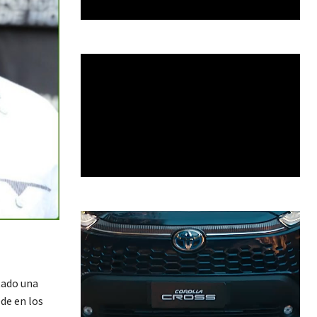
tado una
de en los