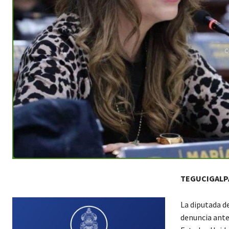
TEGUCIGALP
La diputada d
denuncia ante