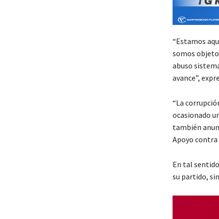
“Estamos aquí 
somos objeto 
abuso sistemát
avance”, expr
“La corrupció
ocasionado un 
también anunc
Apoyo contra 
En tal sentido
su partido, si