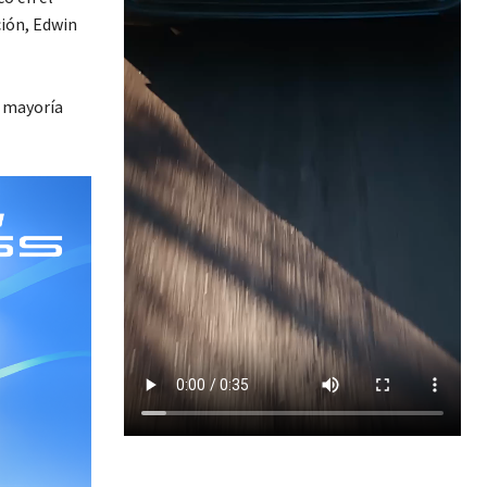
ción, Edwin
a mayoría