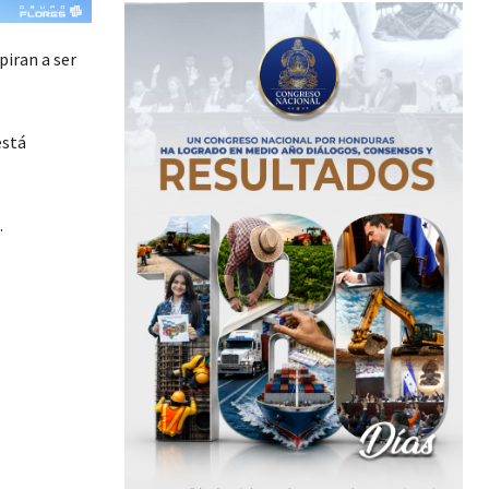
iran a ser
está
.