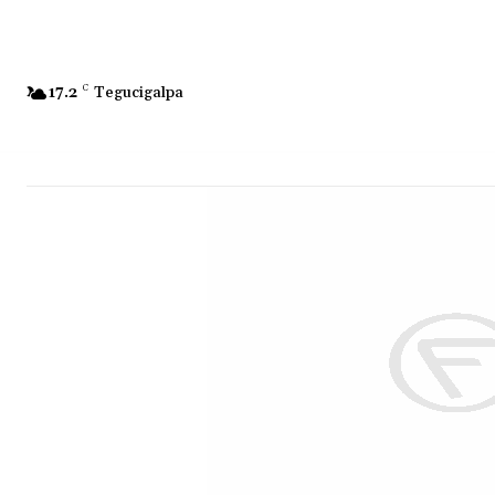
17.2
C
Tegucigalpa