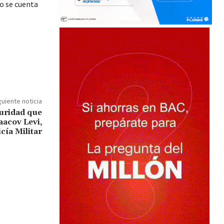
no se cuenta
guiente noticia
uridad que
aacov Levi,
cía Militar