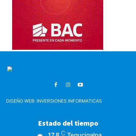
DISEÑO WEB:
INVERSIONES INFORMATICAS
Estado del tiempo
C
17.8
Tegucigalpa