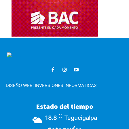
DISEÑO WEB:
INVERSIONES INFORMATICAS
Estado del tiempo
C
18.8
Tegucigalpa