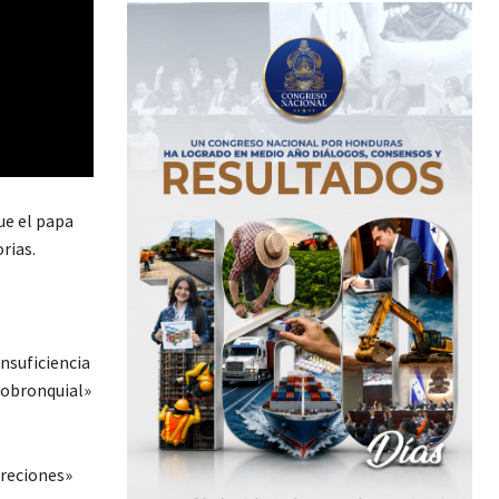
ue el papa
rias.
insuficiencia
dobronquial»
creciones»