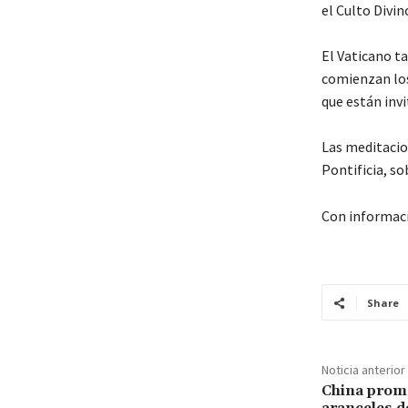
el Culto Divin
El Vaticano t
comienzan los 
que están inv
Las meditacio
Pontificia, so
Con informac
Share
Noticia anterior
China prom