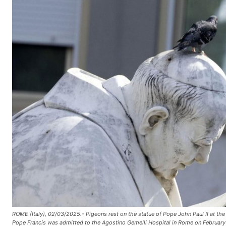
ROME (Italy), 02/03/2025.- Pigeons rest on the statue of Pope John Paul II at the
Pope Francis was admitted to the Agostino Gemelli Hospital in Rome on February 