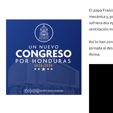
El papa Franci
mecánica y, po
sufriera dos e
ventilación m
Así lo han con
jornada al des
Roma.