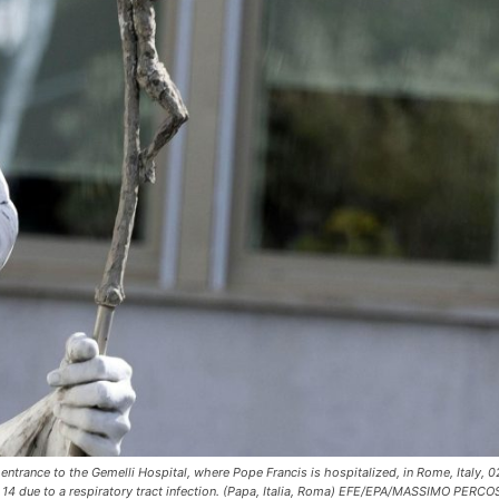
 entrance to the Gemelli Hospital, where Pope Francis is hospitalized, in Rome, Italy,
14 due to a respiratory tract infection. (Papa, Italia, Roma) EFE/EPA/MASSIMO PERCO