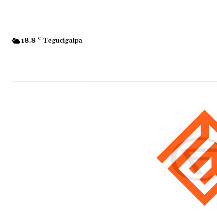
18.8
C
Tegucigalpa