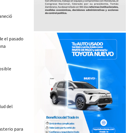
aneció
de el pasado
una
osible
lud del
asterio para