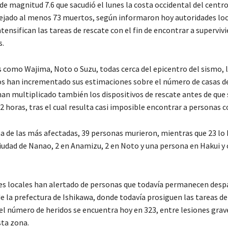
e magnitud 7.6 que sacudió el lunes la costa occidental del centr
ejado al menos 73 muertos, según informaron hoy autoridades loc
tensifican las tareas de rescate con el fin de encontrar a superviv
s.
s como Wajima, Noto o Suzu, todas cerca del epicentro del sismo, 
s han incrementado sus estimaciones sobre el número de casas 
han multiplicado también los dispositivos de rescate antes de que 
72 horas, tras el cual resulta casi imposible encontrar a personas c
a de las más afectadas, 39 personas murieron, mientras que 23 lo 
ciudad de Nanao, 2 en Anamizu, 2 en Noto y una persona en Hakui y 
es locales han alertado de personas que todavía permanecen desp
e la prefectura de Ishikawa, donde todavía prosiguen las tareas de
el número de heridos se encuentra hoy en 323, entre lesiones grave
ta zona.