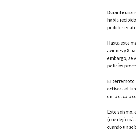
Durante una re
había recibid
podido ser at
Hasta este ma
aviones y 8 ba
embargo, se v
policías proc
El terremoto 
activas- el lu
en la escala c
Este seísmo, 
(que dejó más 
cuando un seís