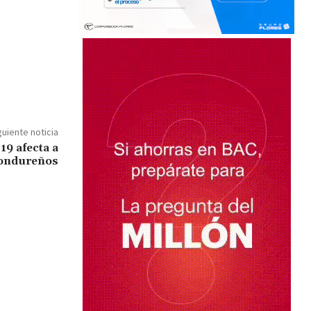
guiente noticia
19 afecta a
ondureños