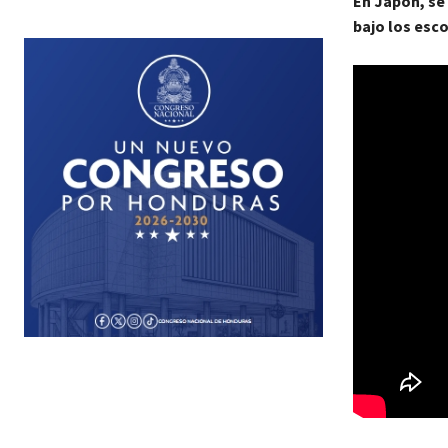
En Japón, se 
bajo los esc