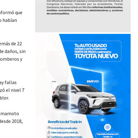
informó que
o habían
demás de 22
de daños, sin
 bomberos y
y fallas
ó el nivel 7
blor.
 Kumamoto
 desde 2018,