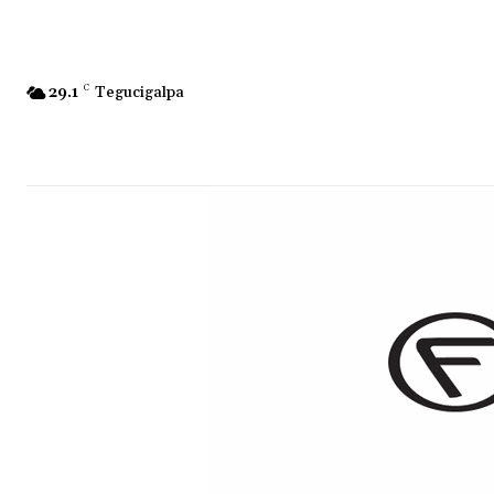
29.1
C
Tegucigalpa