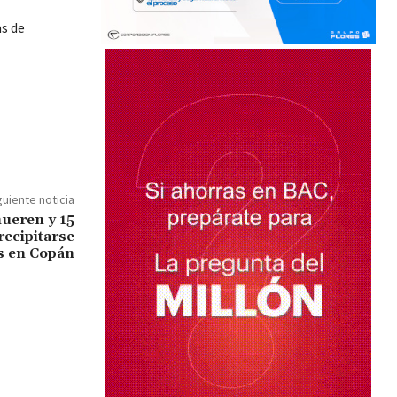
as de
guiente noticia
ueren y 15
recipitarse
s en Copán