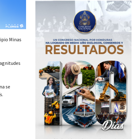
ipio Minas
magnitudes
na se
s.