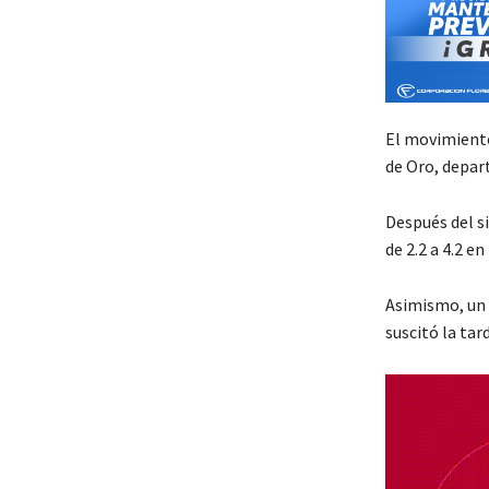
El movimiento
de Oro, depa
Después del s
de 2.2 a 4.2 e
Asimismo, un 
suscitó la tar