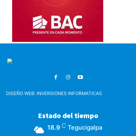
DISEÑO WEB:
INVERSIONES INFORMATICAS
Estado del tiempo
C
18.9
Tegucigalpa