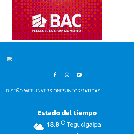
DISEÑO WEB:
INVERSIONES INFORMATICAS
Estado del tiempo
C
18.8
Tegucigalpa