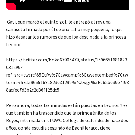
Gavi, que marcó el quinto gol, le entregó al rey una
camiseta firmada por él de una talla muy pequeña, lo que
hizo desatar los rumores de que iba destinada a la princesa
Leonor.
https://twitter.com/Koko67905479/status/1596651681823
031299?
ref_src=twsrc%5Etfw%7Ctwcamp%5Etweetembed%7Ctw
term%5E1596651681823031299%7Ctwgr%5Ee62b039e7f98
8acfec7d3b2c2d36f125dc5
Pero ahora, todas las miradas están puestas en Leonor. Y es
que también ha trascendido que la primogénita de los
Reyes, internada en el
UWC College de Gales desde hace dos
años, donde estudia segundo de Bachillerato, tiene