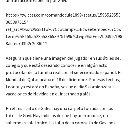
una atracción especial por Gavi.
https://twitter.com/comandocule1899/status/1595528553
365397515?
ref_src=twsrc%5Etfw%7Ctwcamp%5Etweetembed%7Ctw
term%5E1595528553365397515%7Ctwgr%5Ee62b039e7f98
8acfec7d3b2c2d36f12
Aseguran que tiene una
imagen del jugador en sus útiles del
colegio y que está
deseando conocerle en algún acto
protocolar de la familia real con el seleccionado español. El
Mundial de Qatar acaba el 18 de diciembre. Por esas fechas,
Leonor ya estará en España, ya que el día 9 comienza sus
vacaciones de Navidad
en el internado galés.
En el Instituto de Gales hay una carpeta forrada con las
fotos de Gavi.
Hay indicios de que hay un romance, no
sabemos si platónico. La talla de la camiseta de Gavi no es