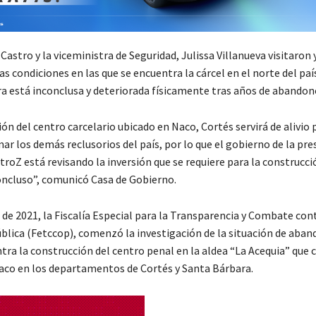
Castro y la viceministra de Seguridad, Julissa Villanueva visitaron 
s condiciones en las que se encuentra la cárcel en el norte del paí
ra está inconclusa y deteriorada físicamente tras años de abandon
ón del centro carcelario ubicado en Naco, Cortés servirá de alivio 
r los demás reclusorios del país, por lo que el gobierno de la pre
oZ está revisando la inversión que se requiere para la construcci
ncluso”, comunicó Casa de Gobierno.
de 2021, la Fiscalía Especial para la Transparencia y Combate cont
blica (Fetccop), comenzó la investigación de la situación de aban
tra la construcción del centro penal en la aldea “La Acequia” que 
Naco en los departamentos de Cortés y Santa Bárbara.