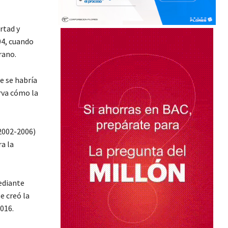
rtad y
04, cuando
rano.
e se habría
rva cómo la
2002-2006)
a la
ediante
e creó la
016.