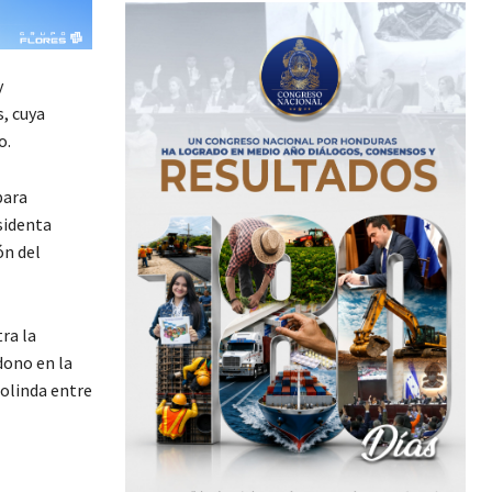
y
s, cuya
o.
para
sidenta
ón del
ra la
dono en la
colinda entre