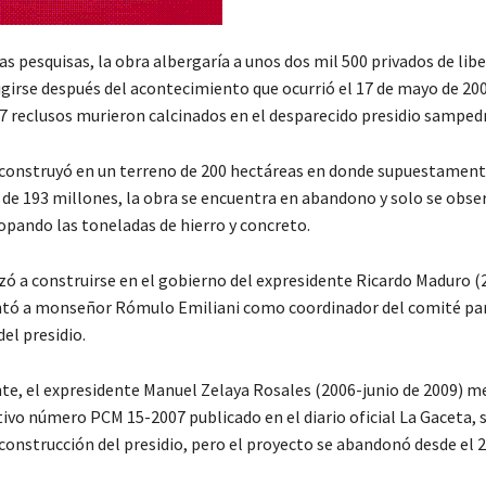
as pesquisas, la obra albergaría a unos dos mil 500 privados de libe
girse después del acontecimiento que ocurrió el 17 de mayo de 20
07 reclusos murieron calcinados en el desparecido presidio samped
e construyó en un terreno de 200 hectáreas en donde supuestament
 de 193 millones, la obra se encuentra en abandono y solo se obse
opando las toneladas de hierro y concreto.
ó a construirse en el gobierno del expresidente Ricardo Maduro (
tó a monseñor Rómulo Emiliani como coordinador del comité par
el presidio.
e, el expresidente Manuel Zelaya Rosales (2006-junio de 2009) m
ivo número PCM 15-2007 publicado en el diario oficial La Gaceta, s
construcción del presidio, pero el proyecto se abandonó desde el 2