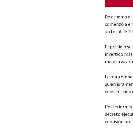
De acuerdo a l
comenzó a eri
un total de 1
El presidio s
invertido más
maleza va arr
La obra empez
quien juramen
construcción d
Posteriorment
decreto ejecut
comisión pro 