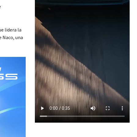
e
e lidera la
e Naco, una