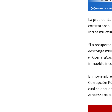
La presidenta 
constataron la
infraestructu
“La recuperaci
descongestiona
@XiomaraCastr
inmueble inco
En noviembre 
Corrupción Pú
cual se encuen
el sector de 