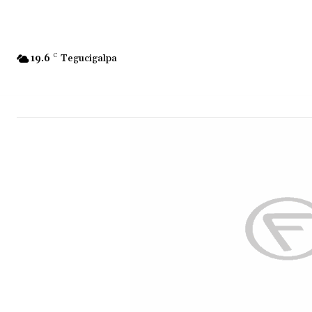
19.6
C
Tegucigalpa