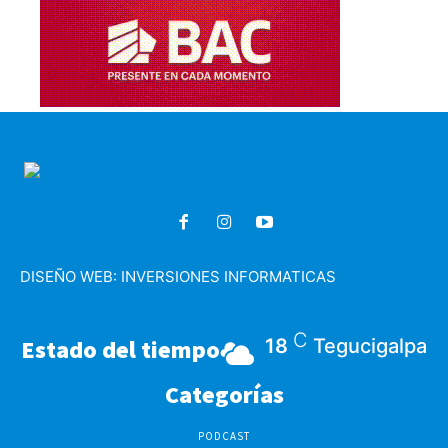
DISEÑO WEB:
INVERSIONES INFORMATICAS
C
Estado del tiempo
18
Tegucigalpa
Categorías
PODCAST