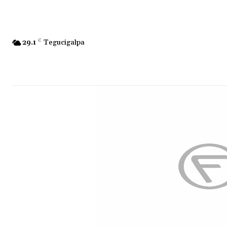
29.1
C
Tegucigalpa