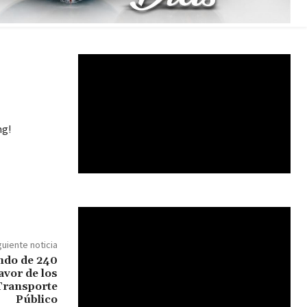
ng!
guiente noticia
ndo de 240
avor de los
 Transporte
Público