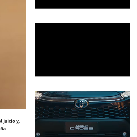
 juicio y,
aña