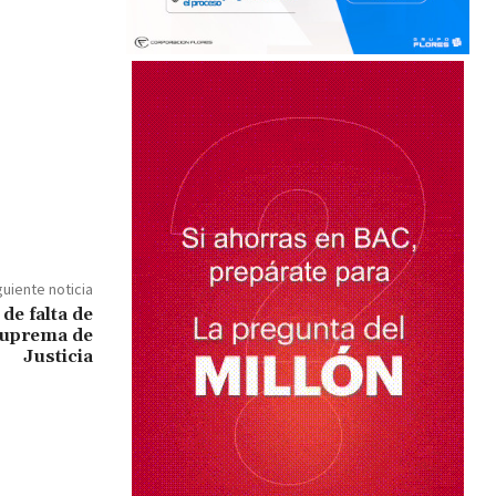
guiente noticia
de falta de
 Suprema de
Justicia