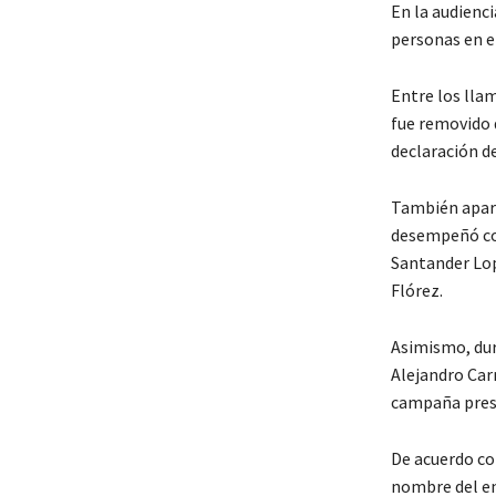
En la audienci
personas en el
Entre los llam
fue removido d
declaración d
También apare
desempeñó com
Santander Lop
Flórez.
Asimismo, dur
Alejandro Car
campaña presi
De acuerdo con
nombre del en