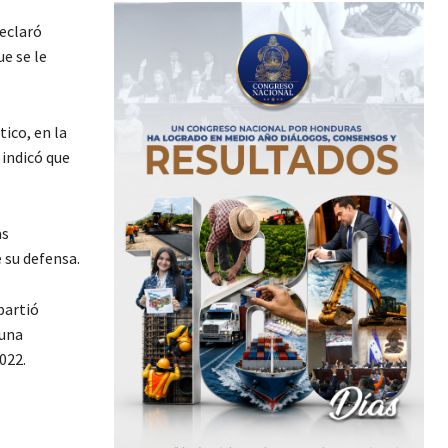
eclaró
ue se le
ico, en la
 indicó que
as
 su defensa.
partió
 una
022.