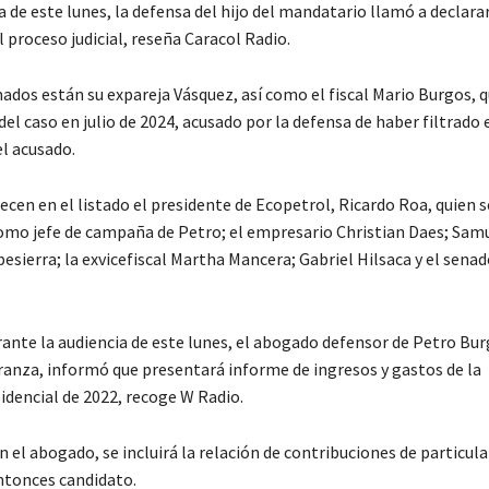
a de este lunes, la defensa del hijo del mandatario llamó a declara
 proceso judicial, reseña Caracol Radio.
ados están su expareja Vásquez, así como el fiscal Mario Burgos, 
el caso en julio de 2024, acusado por la defensa de haber filtrado e
el acusado.
cen en el listado el presidente de Ecopetrol, Ricardo Roa, quien s
o jefe de campaña de Petro; el empresario Christian Daes; Sam
esierra; la exvicefiscal Martha Mancera; Gabriel Hilsaca y el sena
ante la audiencia de este lunes, el abogado defensor de Petro Bur
ranza, informó que presentará informe de ingresos y gastos de la
dencial de 2022, recoge W Radio.
 el abogado, se incluirá la relación de contribuciones de particula
tonces candidato.