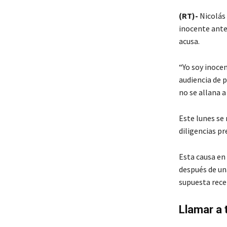
(RT)-
Nicolás
inocente ante 
acusa.
“Yo soy inoce
audiencia de p
no se allana a
Este lunes se 
diligencias pr
Esta causa en
después de un
supuesta recep
Llamar a 