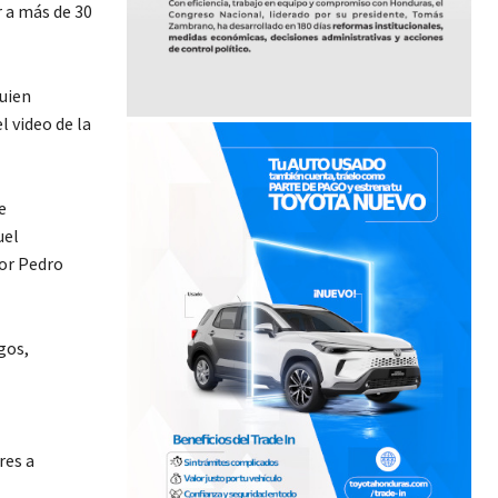
r a más de 30
quien
l video de la
e
uel
dor Pedro
gos,
res a