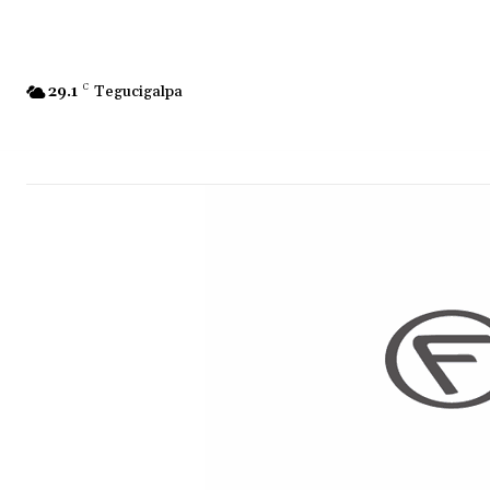
29.1
C
Tegucigalpa