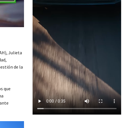
H), Julieta
dad,
estión de la
os que
ha
tante