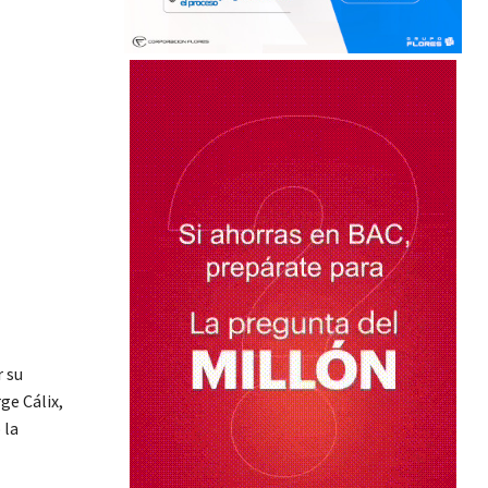
r su
ge Cálix,
 la