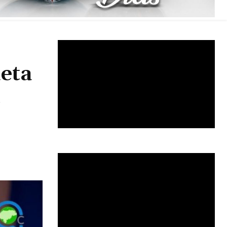
ieta
l