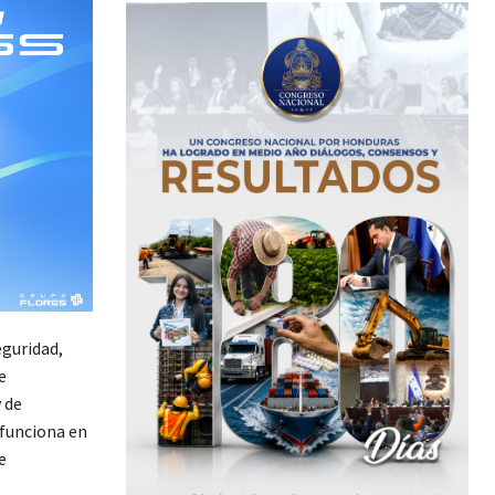
eguridad,
e
 de
 funciona en
e