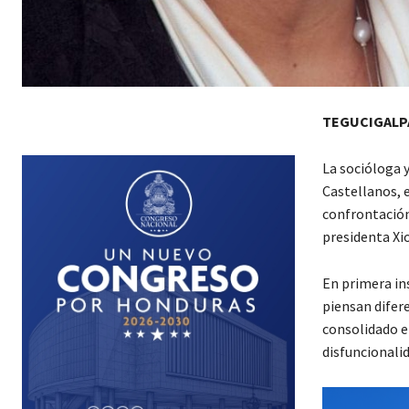
TEGUCIGALP
La socióloga 
Castellanos, e
confrontación
presidenta Xi
En primera in
piensan difere
consolidado e
disfuncionali