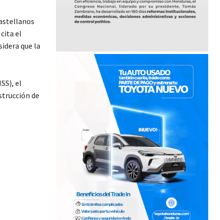
astellanos
cita el
idera que la
SS), el
strucción de