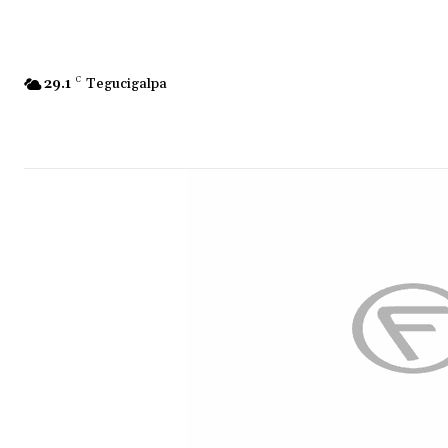
29.1
C
Tegucigalpa