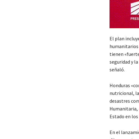
El plan inclu
humanitarios e
tienen «fuert
seguridad y la
señaló.
Honduras «con
nutricional, l
desastres com
Humanitaria, q
Estado en los
En el lanzami