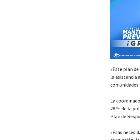
«Este plan de
la asistencia 
comunidades a
La coordinador
28 % de la po
Plan de Respu
«Esas necesid
corrupción, la