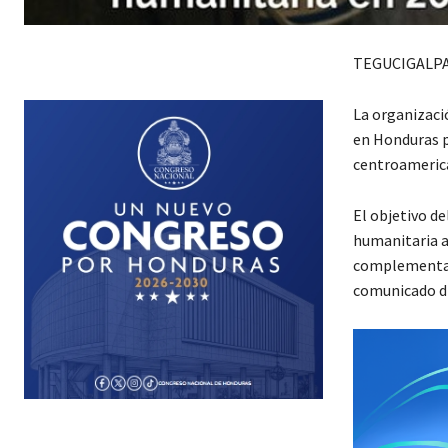
TEGUCIGALPA
La organizaci
en Honduras pa
centroamerica
El objetivo d
humanitaria a
complementar 
comunicado di