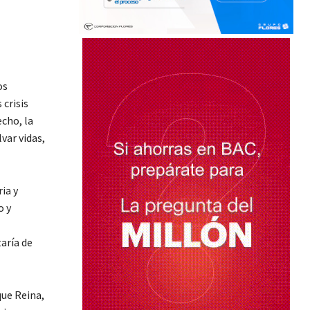
os
crisis
cho, la
var vidas,
ia y
o y
aría de
que Reina,