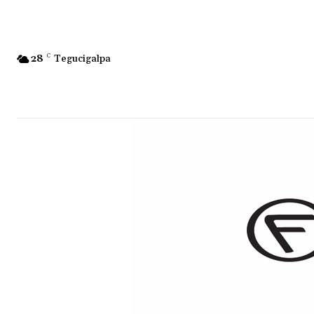
28
C
Tegucigalpa