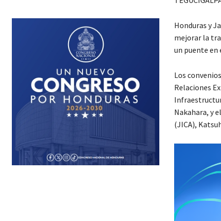
Honduras y Ja
mejorar la tra
un puente en 
Los convenios
Relaciones Ext
Infraestructu
Nakahara, y e
(JICA), Katsu