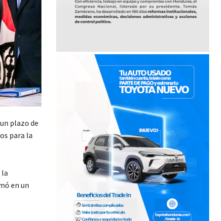
 un plazo de
os para la
 la
rmó en un