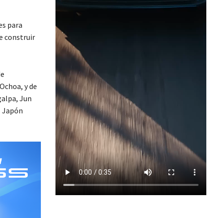
es para
e construir
de
 Ochoa, y de
galpa, Jun
l Japón