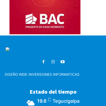
DISEÑO WEB:
INVERSIONES INFORMATICAS
Estado del tiempo
C
19.6
Tegucigalpa