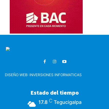
DISEÑO WEB:
INVERSIONES INFORMATICAS
Estado del tiempo
C
17.8
Tegucigalpa