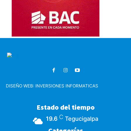
DISEÑO WEB:
INVERSIONES INFORMATICAS
Estado del tiempo
C
19.6
Tegucigalpa
Categorías