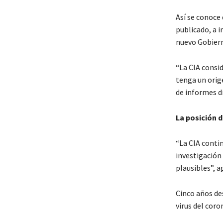
Así se conoce
publicado, a i
nuevo Gobier
“La CIA consi
tenga un orig
de informes di
La posición d
“La CIA conti
investigación
plausibles”, a
Cinco años des
virus del coro