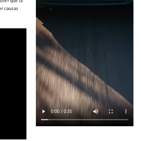
ble» que la
or causas