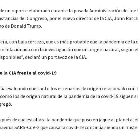
 de un reporte elaborado durante la pasada Administración de Joe 
nstancias del Congreso, por el nuevo director de la CIA, John Ratclif
no de Donald Trump.
dera, con baja certeza, que es más probable que la pandemia de la 
en relacionado con la investigación que un origen natural, según e
sponibles”, declaró un portavoz de la CIA.
e la CIA frente al covid-19
núa evaluando que tanto los escenarios de origen relacionado con 
 como los de origen natural de la pandemia de la covid-19 siguen s
gregó.
pués de que estallara la pandemia que puso en jaque al planeta, el
navirus SARS-CoV-2 que causa la covid-19 continúa siendo un miste