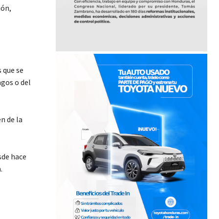
ión,
s que se
agos o del
n de la
sde hace
.