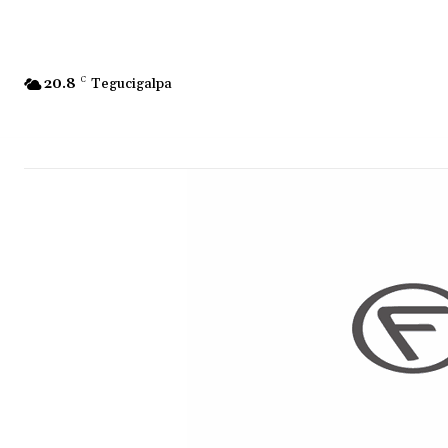
20.8
C
Tegucigalpa