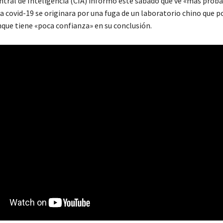
ntral de Inteligencia (CIA) informó este sábado que ve «más proba
a covid-19 se originara por una fuga de un laboratorio chino que p
nque tiene «poca confianza» en su conclusión.