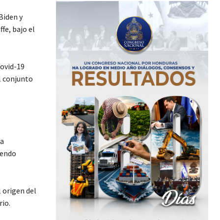
Biden y
fe, bajo el
covid-19
l conjunto
la
iendo
 origen del
rio.