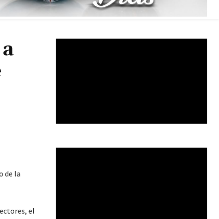
 a
e
o de la
ectores, el