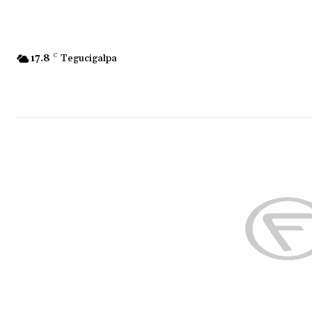
17.8
C
Tegucigalpa