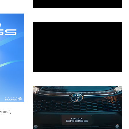
eños”,