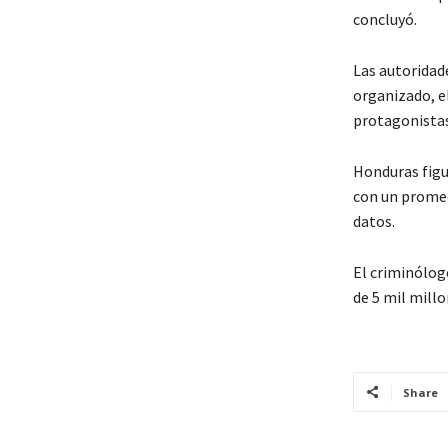
concluyó.
Las autoridade
organizado, el
protagonistas 
Honduras figur
con un promedi
datos.
El criminólog
de 5 mil mill
Share