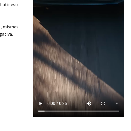
batir este
es, mismas
gativa.