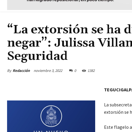
“La extorsión se ha 
negar”: Julissa Villa
Seguridad
By
Redacción
noviembre 3, 2022
0
1382
TEGUCIGALP
La subsecretar
extorsión se h
Este flagelo 