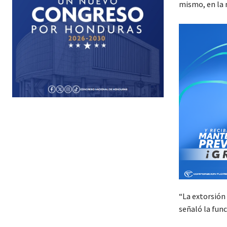
mismo, en la m
“La extorsión 
señaló la func