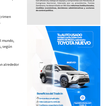
 crimen
s
el mundo,
s, según
n alrededor