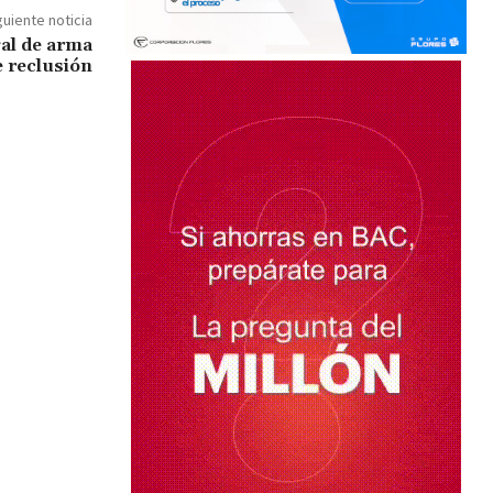
guiente noticia
gal de arma
e reclusión