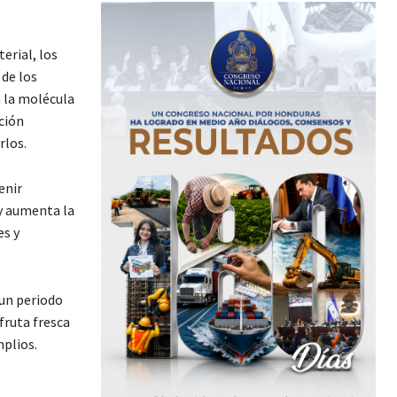
erial, los
 de los
n la molécula
ción
rlos.
enir
 y aumenta la
es y
 un periodo
ruta fresca
plios.