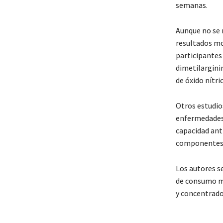
semanas.
Aunque no se r
resultados mos
participantes
dimetilargini
de óxido nítri
Otros estudio
enfermedades 
capacidad anti
componentes 
Los autores s
de consumo má
y concentrado