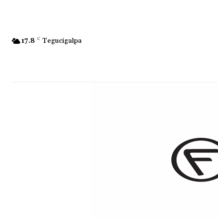
17.8
C
Tegucigalpa