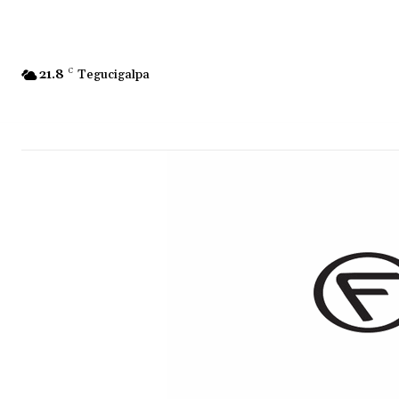
21.8
C
Tegucigalpa