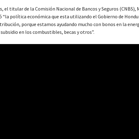
s, el titular de la Comisión Nacional de Bancos y Seguros (CNBS), 
só “la política económica que esta utilizando el Gobierno de Hondu
istribución, porque estamos ayudando mucho con bonos en la energ
subsidio en los combustibles, becas y otros”.