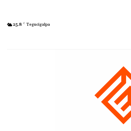
25.8
C
Tegucigalpa