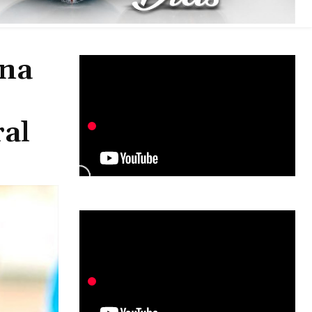
ina
eral