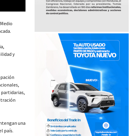
 Medio
ncada.
a,
lidad y
upación
acionales,
 partidarias,
stración
mantengan una
l país.