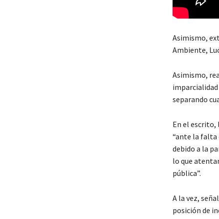
Asimismo, ext
Ambiente, Luc
Asimismo, rea
imparcialidad
separando cual
En el escrito,
“ante la falta
debido a la pa
lo que atentan
pública”.
A la vez, señ
posición de in