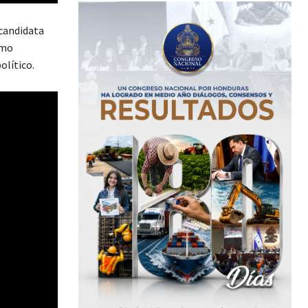
ecandidata
omo
político.