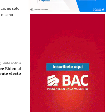
icas no sólo
el mismo
guiente noticia
ce Biden al
ente electo