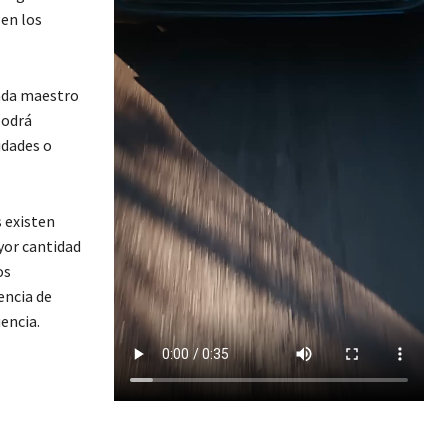
 en los
cada maestro
podrá
idades o
 existen
yor cantidad
os
encia de
encia.