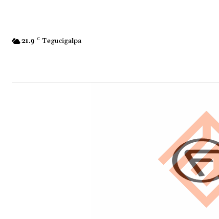
21.9
C
Tegucigalpa