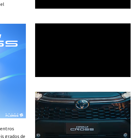
 el
centros
eis grados de