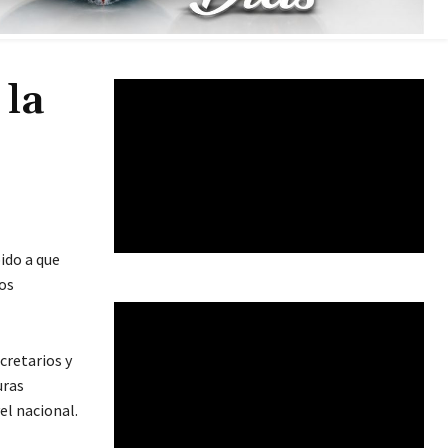
 la
ido a que
os
cretarios y
uras
el nacional.