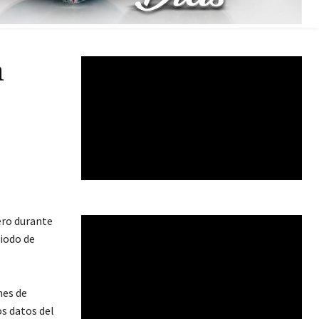
n
ero durante
iodo de
nes de
os datos del