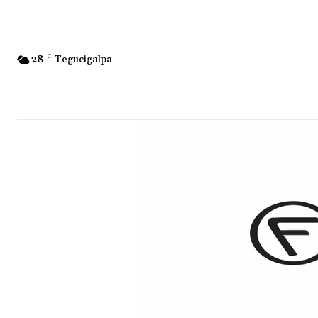
28
C
Tegucigalpa