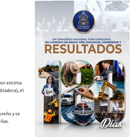
 por encima
bladora), el
ureño y se
eñas.