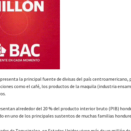
epresenta la principal fuente de divisas del país centroamericano,
aciones como el café, los productos de la maquila (industria ensam
os.
sentan alrededor del 20 % del producto interior bruto (PIB) hond
do en uno de los principales sustentos de muchas familias hondur
ades de Tegucigalpa, en Estados Unidos viven más de un millón de