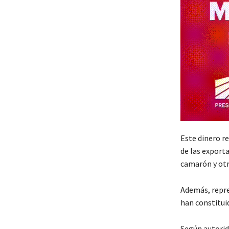
Este dinero r
de las export
camarón y otr
Además, repre
han constitui
Según autorid