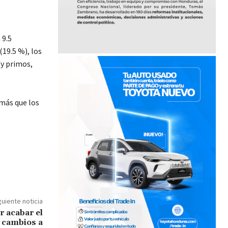
 9.5
(19.5 %), los
 y primos,
 más que los
guiente noticia
r acabar el
 cambios a