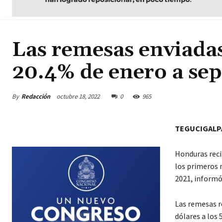
Las remesas enviada
20.4% de enero a se
By
Redacción
octubre 18, 2022
0
965
TEGUCIGALP
Honduras reci
los primeros 
2021, informó
Las remesas r
dólares a los 