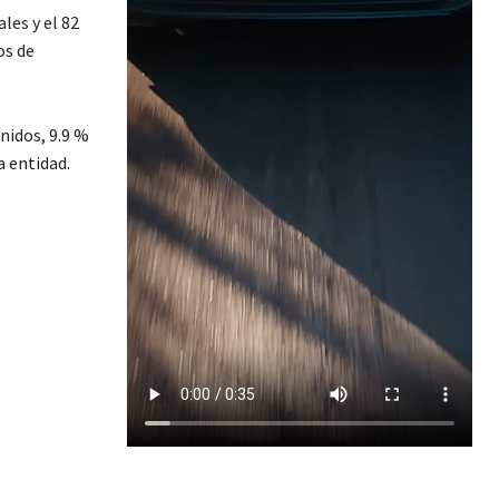
les y el 82
os de
nidos, 9.9 %
a entidad.