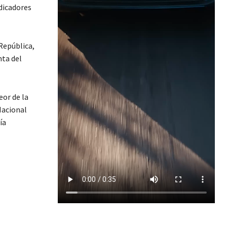
ndicadores
República,
ta del
eor de la
Nacional
ía