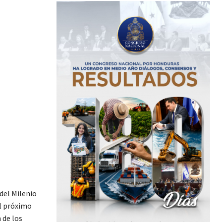
del Milenio
el próximo
 de los