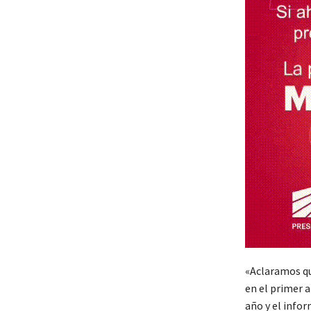
«Aclaramos qu
en el primer 
año y el info