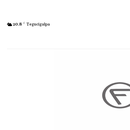
20.8
C
Tegucigalpa