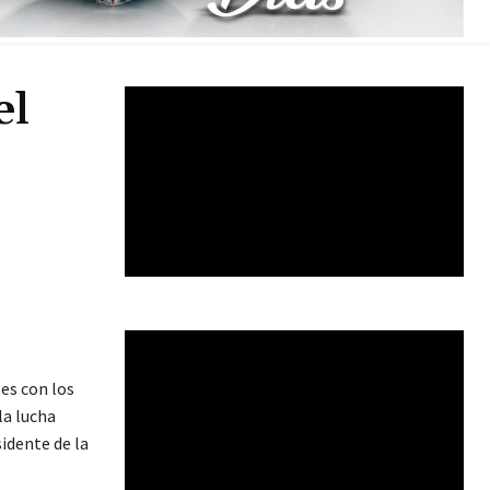
el
es con los
la lucha
sidente de la