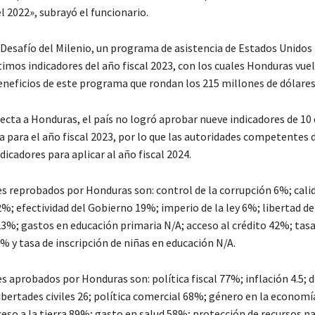
l 2022», subrayó el funcionario.
 Desafío del Milenio, un programa de asistencia de Estados Unidos 
timos indicadores del año fiscal 2023, con los cuales Honduras vue
beneficios de este programa que rondan los 215 millones de dólares
ecta a Honduras, el país no logró aprobar nueve indicadores de 10 
 para el año fiscal 2023, por lo que las autoridades competentes
dicadores para aplicar al año fiscal 2024.
es reprobados por Honduras son: control de la corrupción 6%; cali
%; efectividad del Gobierno 19%; imperio de la ley 6%; libertad de
3%; gastos en educación primaria N/A; acceso al crédito 42%; tasa
% y tasa de inscripción de niñas en educación N/A.
s aprobados por Honduras son: política fiscal 77%; inflación 4.5; 
libertades civiles 26; política comercial 68%; género en la econom
ceso a la tierra 89%; gasto en salud 58%; protección de recursos n