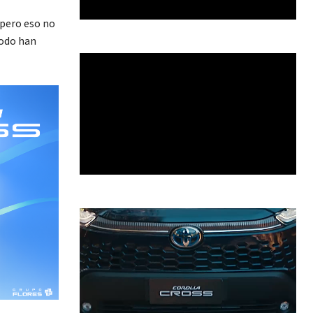
 pero eso no
iodo han