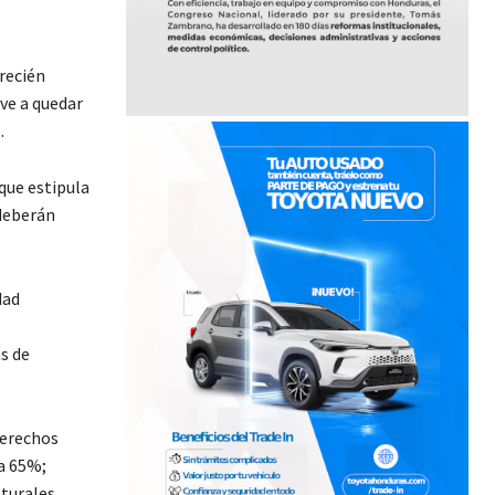
recién
lve a quedar
.
que estipula
 deberán
dad
s de
derechos
ía 65%;
aturales