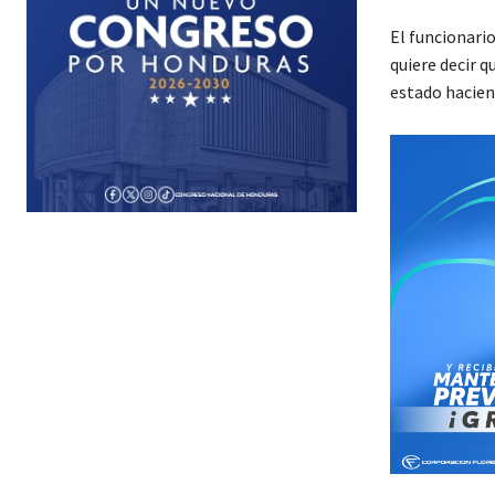
El funcionario
quiere decir 
estado haciend