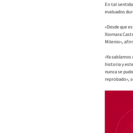
En tal sentido
evaluados dur
«Desde que es
Xiomara Castr
Milenio», afir
«Ya sabíamos n
historia y es
nunca se pudo 
reprobado», s