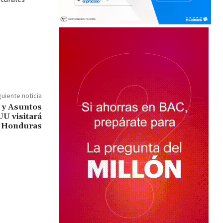
guiente noticia
 y Asuntos
U visitará
Honduras