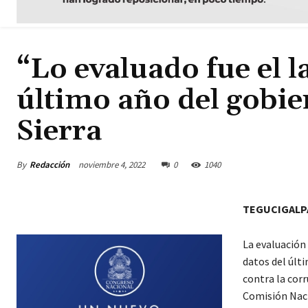
“Lo evaluado fue el l
último año del gobi
Sierra
By
Redacción
noviembre 4, 2022
0
1040
TEGUCIGALP
La evaluación
datos del últi
contra la corr
Comisión Naci