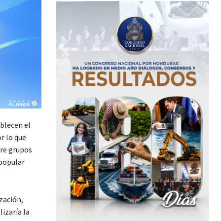
ablecen el
r lo que
tre grupos
 popular
zación,
izaría la