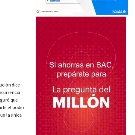
ución dice
ncurrencia
eguró que
arle el poder
ue la única