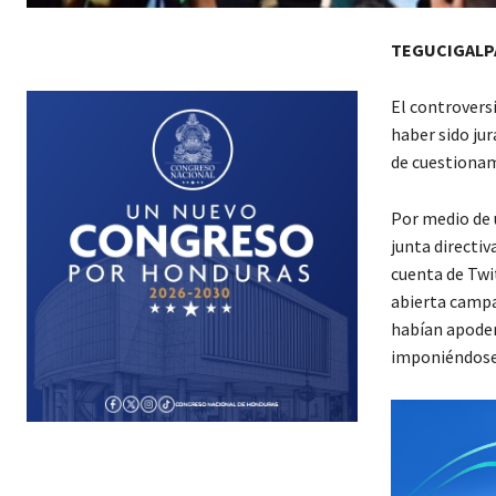
TEGUCIGALP
El controvers
haber sido jur
de cuestionam
Por medio de 
junta directi
cuenta de Twi
abierta campa
habían apodera
imponiéndose p