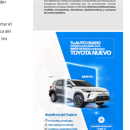
oder
tar el
ca del
 los