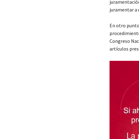
juramentación 
juramentar a u
En otro punto,
procedimiento 
Congreso Naci
artículos pre