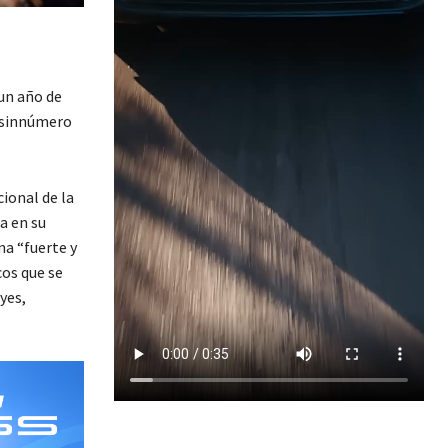
un año de
n sinnúmero
ional de la
a en su
na “fuerte y
cos que se
yes,