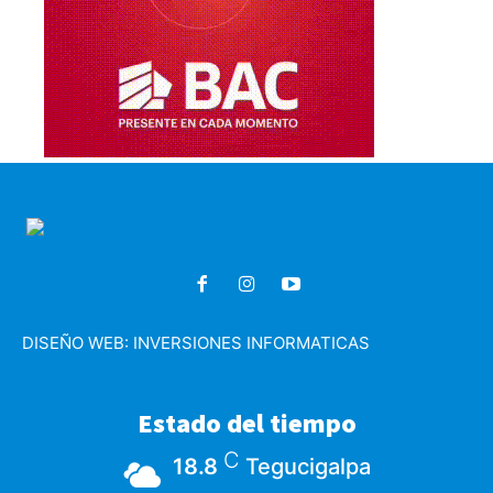
DISEÑO WEB:
INVERSIONES INFORMATICAS
Estado del tiempo
C
18.8
Tegucigalpa