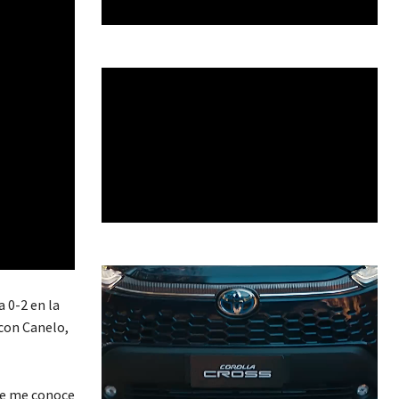
 0-2 en la
 con Canelo,
que me conoce