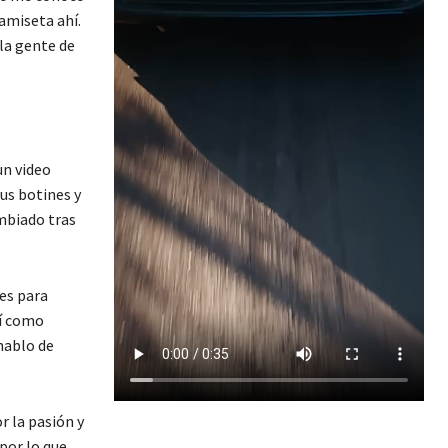
camiseta ahí.
la gente de
un video
sus botines y
mbiado tras
les para
sí como
hablo de
r la pasión y
por lo que