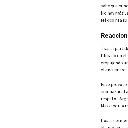
sabe que nunca
No hay más”, a
México ni a su
Reaccion
Tras el partid
filmado en el 
empujando una
el encuentro.
Esto provocó u
amenazar al a
respeto, ¡Arge
Messi por la 
Posteriorment
el amor que si