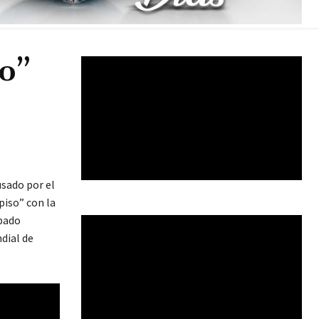
lo”
usado por el
piso” con la
ábado
dial de