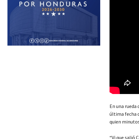
En una rueda d
última fecha 
quien minutos
“Vi que salió