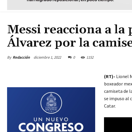
Messi reacciona a la
Álvarez por la camis
By
Redacción
diciembre 1, 2022
0
1152
(RT)-
Lionel 
boxeador mexi
camiseta de la
se impuso al c
Catar.