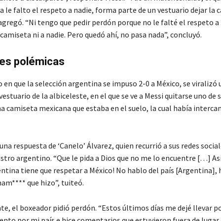
 le falto el respeto a nadie, forma parte de un vestuario dejar la 
gregó. “Ni tengo que pedir perdón porque no le falté el respeto a 
 camiseta ni a nadie. Pero quedó ahí, no pasa nada”, concluyó.
es polémicas
o en que la selección argentina se impuso 2-0 a México, se viralizó 
vestuario de la albiceleste, en el que se ve a Messi quitarse uno de 
 camiseta mexicana que estaba en el suelo, la cual había interca
na respuesta de ‘Canelo’ Álvarez, quien recurrió a sus redes socia
stro argentino. “Que le pida a Dios que no me lo encuentre […] A
ntina tiene que respetar a México! No hablo del país [Argentina], 
mam**** que hizo”, tuiteó.
e, el boxeador pidió perdón. “Estos últimos días me dejé llevar po
ento por mi país e hice comentarios que estuvieron fuera de lugar 