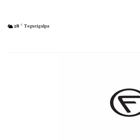
28
C
Tegucigalpa