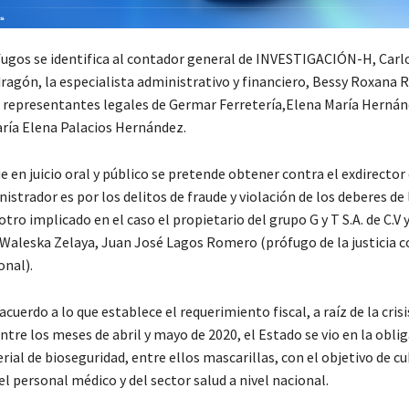
fugos se identifica al contador general de INVESTIGACIÓN-H, Carlo
agón, la especialista administrativo y financiero, Bessy Roxana 
 representantes legales de Germar Ferretería,Elena María Herná
ría Elena Palacios Hernández.
 en juicio oral y público se pretende obtener contra el exdirector
nistrador es por los delitos de fraude y violación de los deberes de 
otro implicado en el caso el propietario del grupo G y T S.A. de C.V 
 Waleska Zelaya, Juan José Lagos Romero (prófugo de la justicia c
onal).
cuerdo a lo que establece el requerimiento fiscal, a raíz de la crisi
ntre los meses de abril y mayo de 2020, el Estado se vio en la obli
al de bioseguridad, entre ellos mascarillas, con el objetivo de cub
l personal médico y del sector salud a nivel nacional.