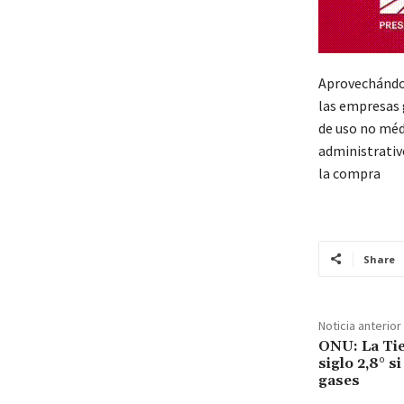
Aprovechándos
las empresas g
de uso no méd
administrativ
la compra
Share
Noticia anterior
ONU: La Tie
siglo 2,8° s
gases