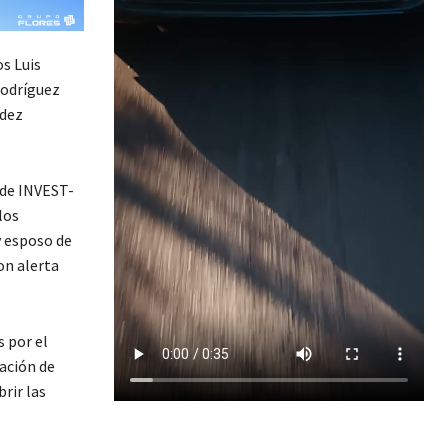
s Luis
Rodríguez
ndez
 de INVEST-
los
y esposo de
on alerta
s por el
gación de
rir las