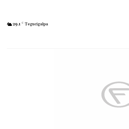
29.1
C
Tegucigalpa