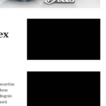
ex
scarillas
duras
o Bográn
izará