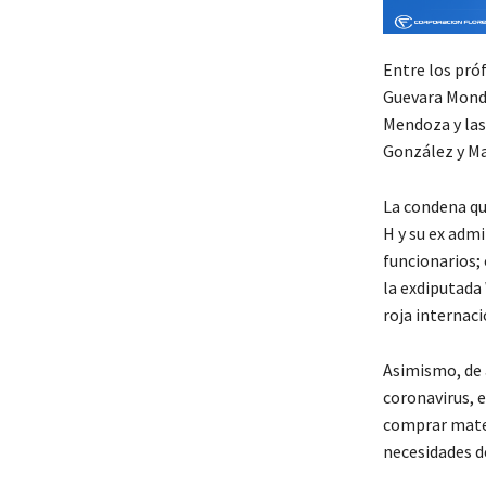
Entre los pró
Guevara Mondr
Mendoza y las
González y Ma
La condena que
H y su ex admi
funcionarios; 
la exdiputada
roja internaci
Asimismo, de a
coronavirus, e
comprar materi
necesidades de