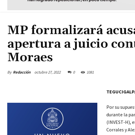
MP formalizará acusa
apertura a juicio co
Moraes
By
Redacción
octubre 27, 2022
0
1081
TEGUCIGALP
Por su supues
durante la pa
(INVEST-H), e
Corrales y Ale