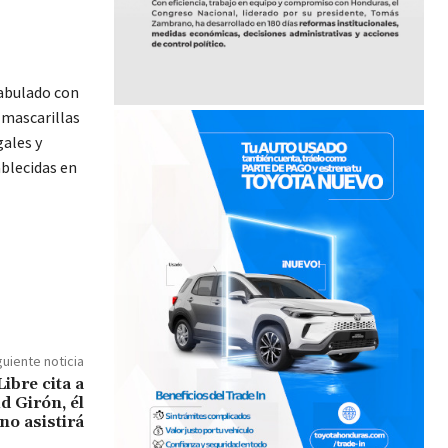
fabulado con
 mascarillas
gales y
ablecidas en
guiente noticia
ibre cita a
d Girón, él
no asistirá