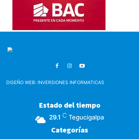
DISEÑO WEB:
INVERSIONES INFORMATICAS
Estado del tiempo
C
29.1
Tegucigalpa
Categorías